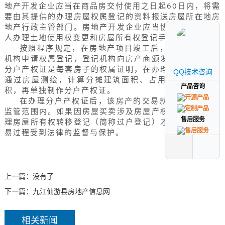
地产开发企业应当在商品房交付使用之日起60日内，将需
要由其提供的办理房屋权属登记的资料报送房屋所在地房
地产行政主管部门。房地产开发企业应当协助商品房买受
人办理土地使用权变更和房屋所有权登记手续。
按照程序规定，在房地产项目竣工后，房产商向登记
机构申请权属登记，登记机构向房产商颁发总产权证。而
分户产权证是每套房子的权属证明，在办理总产权证后，
QQ技术咨询
QQ技术咨询
通过房屋测绘，计算分摊建筑面积、占用土地使用权面
产品咨询
产品咨询
积，再单独制作分户产权证。
在办理分户产权证后，该房产的交易就被纳入有效的
监管范围内。如果因房屋买卖涉及房屋产权变更，需要办
售后服务
售后服务
理房屋所有权转移登记（简称过户登记）才能生效，其交
易过程受到法律的监督与保护。
上一篇：没有了
下一篇：
九江仙游县房地产信息网
相关新闻